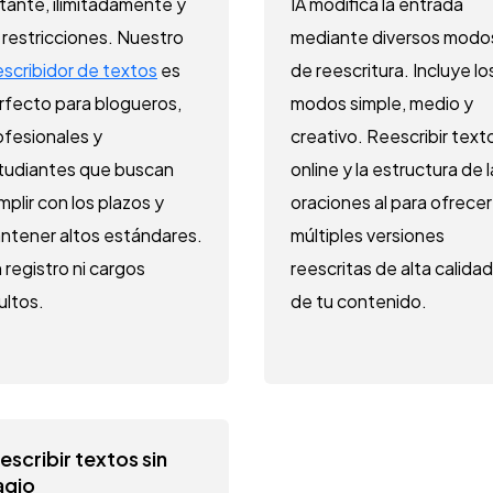
stante, ilimitadamente y
IA modifica la entrada
n restricciones. Nuestro
mediante diversos modo
escribidor de textos
es
de reescritura. Incluye lo
rfecto para blogueros,
modos simple, medio y
ofesionales y
creativo. Reescribir text
tudiantes que buscan
online y la estructura de 
mplir con los plazos y
oraciones al para ofrece
ntener altos estándares.
múltiples versiones
 registro ni cargos
reescritas de alta calidad
ultos.
de tu contenido.
escribir textos sin
agio