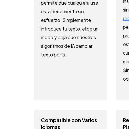
in
permite que cualquiera use
si
esta herramienta sin
re
esfuerzo. Simplemente
pe
introduce tu texto, elige un
pr
modo y deja que nuestros
es
algoritmos de IA cambiar
cu
texto por ti.
ma
Sin
oc
Compatible con Varios
Re
Idiomas
Pl