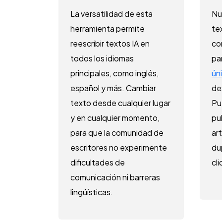
La versatilidad de esta
Nu
herramienta permite
te
reescribir textos IA en
co
todos los idiomas
pa
principales, como inglés,
ún
español y más. Cambiar
de
texto desde cualquier lugar
Pu
y en cualquier momento,
pu
para que la comunidad de
art
escritores no experimente
du
dificultades de
cli
comunicación ni barreras
lingüísticas.