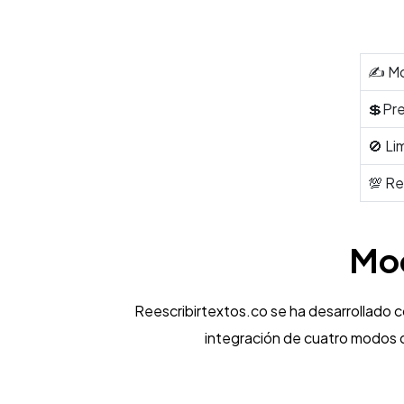
✍️ M
💲Pre
🚫 Li
💯 Re
Mod
Reescribirtextos.co se ha desarrollado co
integración de cuatro modos d