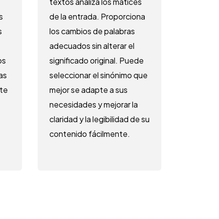
textos analiza los matices
s
de la entrada. Proporciona
s
los cambios de palabras
adecuados sin alterar el
os
significado original. Puede
las
seleccionar el sinónimo que
rte
mejor se adapte a sus
necesidades y mejorar la
claridad y la legibilidad de su
contenido fácilmente.