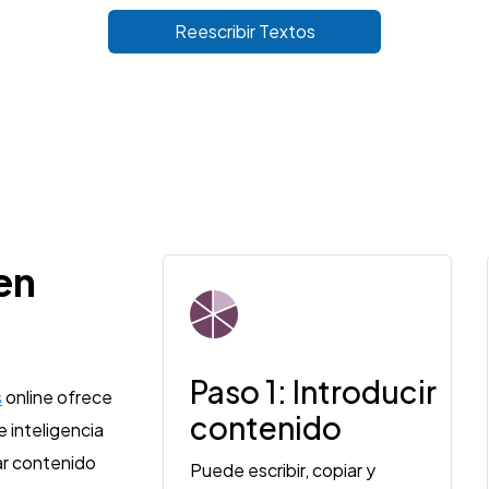
Reescribir Textos
en
Paso 1: Introducir
s
online ofrece
contenido
e inteligencia
ear contenido
Puede escribir, copiar y