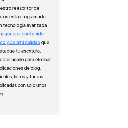
estro reescritor de
xtos está programado
n tecnología avanzada
ra
generar contenido
ico y de alta calidad
que
staque tu escritura.
edes usarlo para eliminar
blicaciones de blog,
ículos, libros y tareas
plicadas con solo unos
cs.